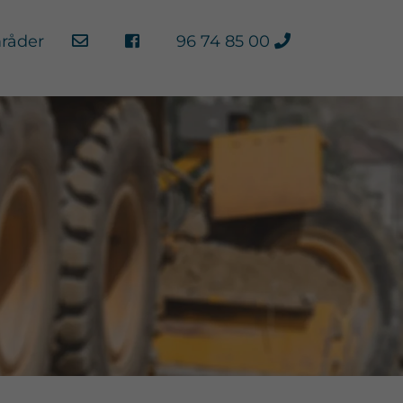
×
råder
96 74 85 00