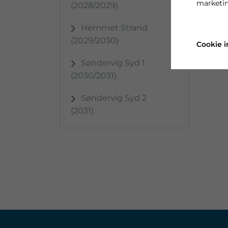
marketin
(2028/2029)
Hemmet Strand
(2029/2030)
Cookie i
Søndervig Syd 1
(2030/2031)
Søndervig Syd 2
(2031)