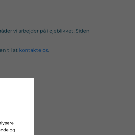
r vi arbejder på i øjeblikket. Siden
n til at
kontakte os
.
alysere
ende og