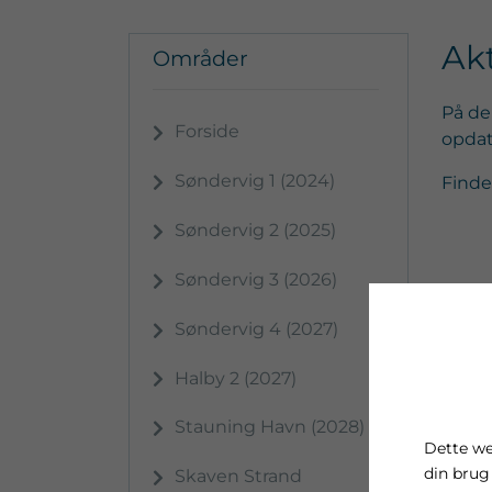
Ak
Områder
På de
Forside
opdat
Søndervig 1 (2024)
Finde
Søndervig 2 (2025)
Søndervig 3 (2026)
Søndervig 4 (2027)
Halby 2 (2027)
Stauning Havn (2028)
Dette we
din brug
Skaven Strand