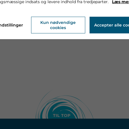
gsmæssige indsats og levere indhold fra tredjeparter.
Læs me
Kun nødvendige
ndstillinger
Accepter alle co
cookies