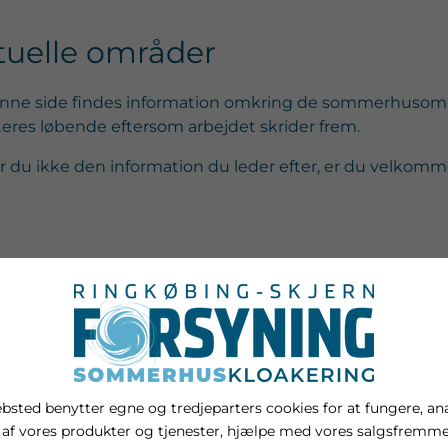
tuelle områder
nne side findes information omkring de sommerhusområde
eres løbende eftersom arbejdet skrider frem.
r du ikke den information du leder efter, er du velkomme
bsted benytter egne og tredjeparters cookies for at fungere, an
 af vores produkter og tjenester, hjælpe med vores salgsfremm