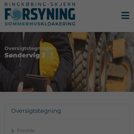
×
Oversigtstegninger
Søndervig 3
Oversigtstegning
Forside