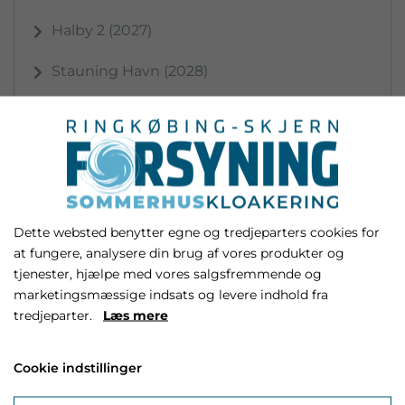
Halby 2 (2027)
Stauning Havn (2028)
Skaven Strand (2028/2029)
Hemmet Strand (2029/2030)
Søndervig Syd 1 (2030/2031)
Dette websted benytter egne og tredjeparters cookies for
Søndervig Syd 2 (2031)
at fungere, analysere din brug af vores produkter og
Oversigtstegninger
tjenester, hjælpe med vores salgsfremmende og
marketingsmæssige indsats og levere indhold fra
tredjeparter.
Læs mere
På nedenstående tegninger kan du se en større
oversigt for området med placeringer af skelbrønde,
hovedbrønde, pumpebrønde og ledninger:
Cookie indstillinger
Oversigtstegning Syd