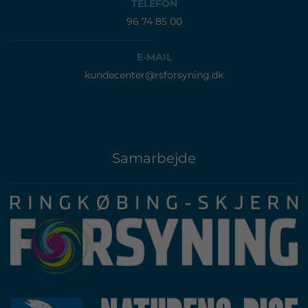
TELEFON
96 74 85 00
E-MAIL
kundecenter@rsforsyning.dk
Samarbejde